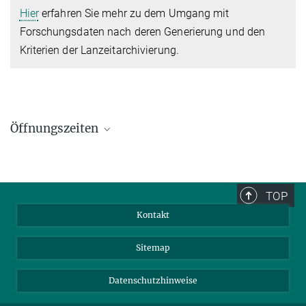
Hier
erfahren Sie mehr zu dem Umgang mit
Forschungsdaten nach deren Generierung und den
Kriterien der Lanzeitarchivierung.
Öffnungszeiten
Besucheradresse
Archiv der Max-Planck-Gesellschaft
Boltzmannstraße 16
TOP
D-14195 Berlin-Dahlem
Kontakt
Postanschrift
Sitemap
Boltzmannstraße 14
D-14195 Berlin-Dahlem
Datenschutzhinweise
mpg-archiv[at]archiv-berlin.mpg.de