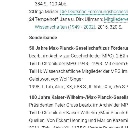
384 S., 120 Abb.
23
Inga Meiser:
Die Deutsche Forschungshochsch
24
Tempelhoff, Jana u. Dirk Ullmann:
Mitgliederv
Wissenschaften (1949 - 2002).
2015, 320 S.
Sonderbände
50 Jahre Max-Planck-Gesellschaft zur Förderu
bearb. im Archiv zur Geschichte der MPG). 2 Bä
Teil I:
Chronik der MPG 1948 - 1998. Mit einem G
Teil II:
Wissenschaftliche Mitglieder der MPG im 
Geleitwort von Wolf Singer
1998. I: Tab, Abb.; XX, 588 S., II: Abb.; XIV, 76
100 Jahre Kaiser-Wilhelm-/Max-Planck-Gesells
Präsidenten Peter Gruss bearb. im Archiv der MP
Teil I:
Chronik der Kaiser-Wilhelm-/Max-Planck-G
Quellen. Von Eckart Henning und Marion Kazem