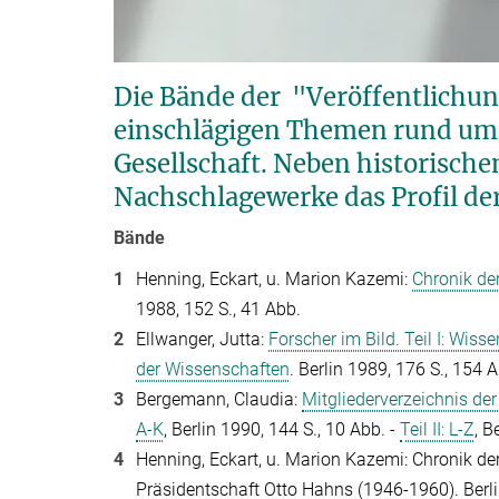
Die Bände der "Veröffentlichu
einschlägigen Themen rund um
Gesellschaft. Neben historisch
Nachschlagewerke das Profil der
Bände
1
Henning, Eckart, u. Marion Kazemi:
Chronik de
1988, 152 S., 41 Abb.
2
Ellwanger, Jutta:
Forscher im Bild. Teil I: Wis
der Wissenschaften
. Berlin 1989, 176 S., 154 
3
Bergemann, Claudia:
Mitgliederverzeichnis der
A-K
, Berlin 1990, 144 S., 10 Abb. -
Teil II: L-Z
, B
4
Henning, Eckart, u. Marion Kazemi: Chronik de
Präsidentschaft Otto Hahns (1946-1960). Berlin 