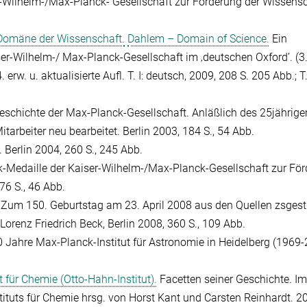
r-Wilhelm-/Max-Planck- Gesellschaft zur Förderung der Wissens
Domäne der Wissenschaft.
Dahlem – Domain of Science.
Ein
ser-Wilhelm-/ Max-Planck-Gesellschaft im ‚deutschen Oxford’. (3.
erw. u. aktualisierte Aufl. T. I: deutsch, 2009, 208 S. 205 Abb.; T. 
Geschichte der Max-Planck-Gesellschaft. Anläßlich des 25jährige
tarbeiter neu bearbeitet. Berlin 2003, 184 S., 54 Abb.
 Berlin 2004, 260 S., 245 Abb.
k-Medaille der Kaiser-Wilhelm-/Max-Planck-Gesellschaft zur Fö
76 S., 46 Abb.
. Zum 150. Geburtstag am 23. April 2008 aus den Quellen zsges
Lorenz Friedrich Beck, Berlin 2008, 360 S., 109 Abb.
 Jahre Max-Planck-Institut für Astronomie in Heidelberg (1969-
 für Chemie (Otto-Hahn-Institut).
Facetten seiner Geschichte. Im
ituts für Chemie hrsg. von Horst Kant und Carsten Reinhardt. 2