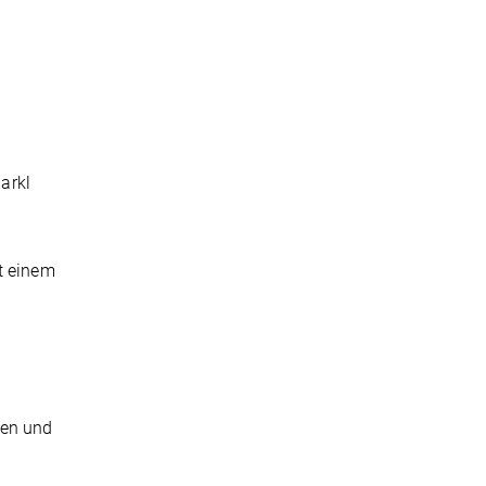
arkl
t einem
ten und