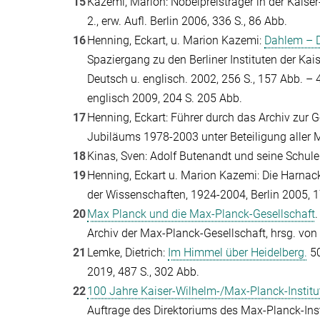
15
Kazemi, Marion: Nobelpreisträger in der Kaise
2., erw. Aufl. Berlin 2006, 336 S., 86 Abb.
16
Henning, Eckart, u. Marion Kazemi:
Dahlem – 
Spaziergang zu den Berliner Instituten der Kai
Deutsch u. englisch. 2002, 256 S., 157 Abb. – 4. 
englisch 2009, 204 S. 205 Abb.
17
Henning, Eckart: Führer durch das Archiv zur 
Jubiläums 1978-2003 unter Beteiligung aller Mi
18
Kinas, Sven: Adolf Butenandt und seine Schule.
19
Henning, Eckart u. Marion Kazemi: Die Harnac
der Wissenschaften, 1924-2004, Berlin 2005, 1
20
Max Planck und die Max-Planck-Gesellschaft
Archiv der Max-Planck-Gesellschaft, hrsg. von 
21
Lemke, Dietrich:
Im Himmel über Heidelberg.
50
2019, 487 S., 302 Abb.
22
100 Jahre Kaiser-Wilhelm-/Max-Planck-Institut
Auftrage des Direktoriums des Max-Planck-Inst