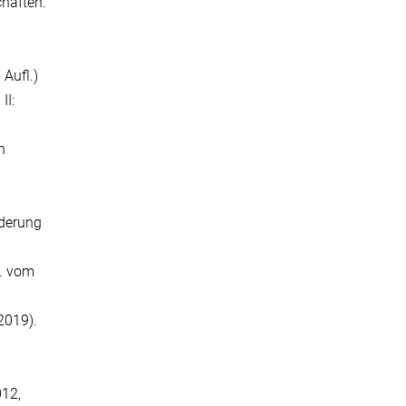
chaften.
 Aufl.)
II:
n
rderung
t. vom
2019).
012,