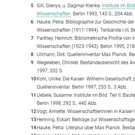
5
Gill, Glenys, u. Dagmar Klenke:
Institute im Bil
Wissenschaften
. Berlin 1993, 143 S., 204 Abb.
6
Hauke, Petra: Bibliographie zur Geschichte de
Wissenschaften (1911-1994). Teilbände I-III, Be
7
Parthey, Heinrich: Bibliometrische Profile von 
Wissenschaften (1923-1943). Berlin 1995, 218
8
Ullmann, Dirk: Quelleninventar Max Planck. Ber
9
Wegeleben, Christel: Beständeübersicht des Ar
1997, 332 S.
10
Kohl, Ulrike: Die Kaiser- Wilhelm-Gesellschaf
Quelleninventar. Berlin 1997, 253 S., 3 Abb.
11
Uebele, Susanne: Institute im Bild. Teil II: B
Berlin 1998, 292 S., 440 Abb.
12
Vogt, Annette: Wissenschaftlerinnen in Kaiser-Wi
13
Henning, Eckart: Beiträge zur Wissenschaftsges
14
Hauke, Petra: Literatur über Max Planck. Besta